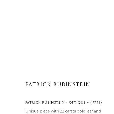
ARTWORKS
PATRICK RUBINSTEIN
Privacy Policy
Cookie Policy
Manage cookies
COPYRIGHT © 2026 MOMENTUM ART GALLERY
SITE BY ARTL
PATRICK RUBINSTEIN - OPTIQUE 4 (9791)
Unique piece with 22 carats gold leaf and