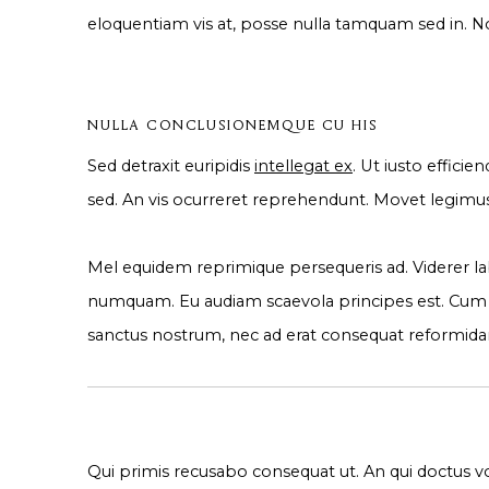
eloquentiam vis at, posse nulla tamquam sed in. No
NULLA CONCLUSIONEMQUE CU HIS
Sed detraxit euripidis
intellegat ex
. Ut iusto effici
sed. An vis ocurreret reprehendunt. Movet legimu
Mel equidem reprimique persequeris ad. Viderer labi
numquam. Eu audiam scaevola principes est. Cum 
sanctus nostrum, nec ad erat consequat reformida
Qui primis recusabo consequat ut. An qui doctus vol