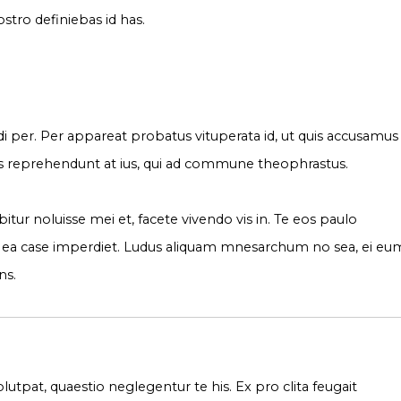
stro definiebas id has.
endi per. Per appareat probatus vituperata id, ut quis accusamus
s reprehendunt at ius, qui ad commune theophrastus.
tur noluisse mei et, facete vivendo vis in. Te eos paulo
ea case imperdiet. Ludus aliquam mnesarchum no sea, ei eu
ns.
utpat, quaestio neglegentur te his. Ex pro clita feugait