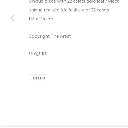
Unique piece with 22 carats gold leaf / Pièce
unique réalisée à la feuille d'or 22 carats
114 x 114 cm
Copyright The Artist
ENQUIRE
DELEN