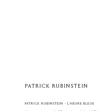
ARTWORKS
PATRICK RUBINSTEIN
Privacy Policy
Cookie Policy
Manage cookies
COPYRIGHT © 2026 MOMENTUM ART GALLERY
SITE BY ARTL
PATRICK RUBINSTEIN - L'HEURE BLEUE