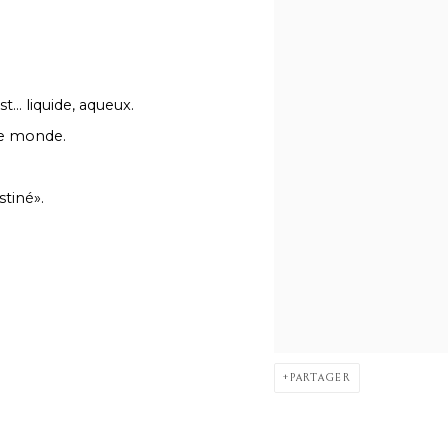
t… liquide, aqueux.
le monde.
stiné».
PARTAGER